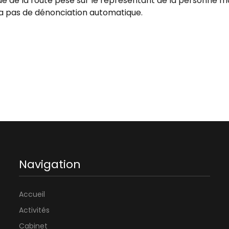
 code de la route pèse sur le représentant de la personne 
ra pas de dénonciation automatique.
Navigation
Accueil
Activités
Cabinet