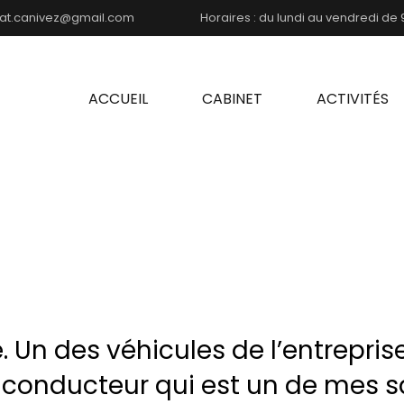
at.canivez@gmail.com
Horaires : du lundi au vendredi de 9
ACCUEIL
CABINET
ACTIVITÉS
. Un des véhicules de l’entrepris
conducteur qui est un de mes sala