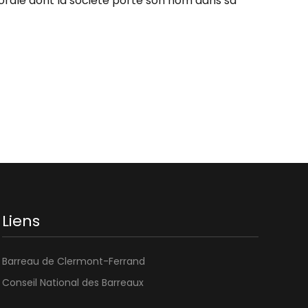
morale dont la société porte son nom dans sa
Liens
Barreau de Clermont-Ferrand
Conseil National des Barreaux