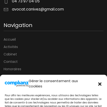
04 73 97 04 05
avocat.canivez@gmail.com
Navigation
Accueil
Activités
Cabinet
Contact
Honoraires
Mentions légales
Gérer le consentement aux
Conditions générales
cookies
Politique de cookies (UE)
Pour offrir les meilleures expériences, nous utilisons des technologies telles
que les cookies pour stocker et/ou accéder aux informations des appareils. Le
fait de consentir à ces technologies nous permettra de traiter des données
telles que le comportement de navigation ou les ID uniques sur ce site. Le fait